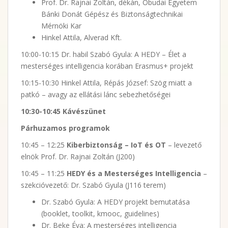
Prof. Dr. Rajnai Zoltán, dékán, Óbudai Egyetem
Bánki Donát Gépész és Biztonságtechnikai
Mérnöki Kar
Hinkel Attila, Alverad Kft.
10:00-10:15 Dr. habil Szabó Gyula: A HEDY – Élet a
mesterséges intelligencia korában Erasmus+ projekt
10:15-10:30 Hinkel Attila, Répás József: Szög miatt a
patkó – avagy az ellátási lánc sebezhetőségei
10:30-10:45 Kávészünet
Párhuzamos programok
10:45 – 12:25
Kiberbiztonság – IoT és OT
– levezető
elnök Prof. Dr. Rajnai Zoltán (J200)
10:45 – 11:25
HEDY és a Mesterséges Intelligencia
–
szekcióvezető: Dr. Szabó Gyula (J116 terem)
Dr. Szabó Gyula: A HEDY projekt bemutatása
(booklet, toolkit, kmooc, guidelines)
Dr. Beke Éva: A mesterséges intelligencia