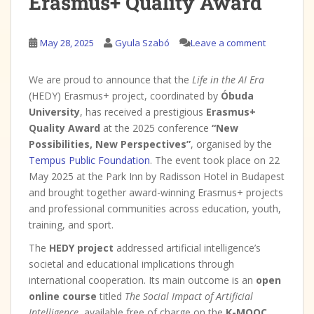
Erasmus+ Quality Award
May 28, 2025
Gyula Szabó
Leave a comment
We are proud to announce that the
Life in the AI Era
(HEDY) Erasmus+ project, coordinated by
Óbuda
University
, has received a prestigious
Erasmus+
Quality Award
at the 2025 conference
“New
Possibilities, New Perspectives”
, organised by the
Tempus Public Foundation
. The event took place on 22
May 2025 at the Park Inn by Radisson Hotel in Budapest
and brought together award-winning Erasmus+ projects
and professional communities across education, youth,
training, and sport.
The
HEDY project
addressed artificial intelligence’s
societal and educational implications through
international cooperation. Its main outcome is an
open
online course
titled
The Social Impact of Artificial
Intelligence
, available free of charge on the
K-MOOC