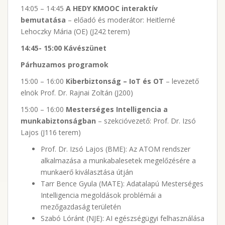
14:05 – 14:45
A HEDY KMOOC interaktív
bemutatása
– előadó és moderátor: Heitlerné
Lehoczky Mária (OE) (J242 terem)
14:45- 15:00 Kávészünet
Párhuzamos programok
15:00 – 16:00
Kiberbiztonság – IoT és OT
– levezető
elnök Prof. Dr. Rajnai Zoltán (J200)
15:00 – 16:00
Mesterséges Intelligencia a
munkabiztonságban
– szekcióvezető: Prof. Dr. Izsó
Lajos (J116 terem)
Prof. Dr. Izsó Lajos (BME): Az ATOM rendszer
alkalmazása a munkabalesetek megelőzésére a
munkaerő kiválasztása útján
Tarr Bence Gyula (MATE): Adatalapú Mesterséges
Intelligencia megoldások problémái a
mezőgazdaság területén
Szabó Lóránt (NJE): AI egészségügyi felhasználása