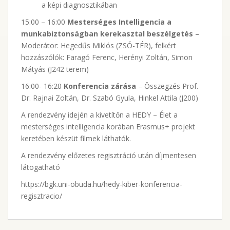
a képi diagnosztikában
15:00 – 16:00
Mesterséges Intelligencia a
munkabiztonságban kerekasztal beszélgetés
–
Moderátor: Hegedűs Miklós (ZSÓ-TÉR), felkért
hozzászólók: Faragó Ferenc, Herényi Zoltán, Simon
Mátyás (J242 terem)
16:00- 16:20
Konferencia zárása
– Összegzés Prof.
Dr. Rajnai Zoltán, Dr. Szabó Gyula, Hinkel Attila (J200)
A rendezvény idején a kivetítőn a HEDY – Élet a
mesterséges intelligencia korában Erasmus+ projekt
keretében készüt filmek láthatók.
A rendezvény előzetes regisztráció után díjmentesen
látogatható
https://bgk.uni-obuda.hu/hedy-kiber-konferencia-
regisztracio/