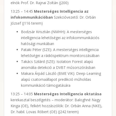
elnök Prof. Dr. Rajnai Zoltán (J200)
13:25 – 14:45
Mesterséges Intelligencia az
infokommunikációban
Szekcióvezető: Dr. Orbán
József (J116 terem)
Bodzsár Krisztián (NMHH): A mesterséges
intelligencia lehetőségei az infokommunikációs
hatósági munkában
Pataki Péter (SZE): A mesterséges intelligencia
lehetőségei a rádióspektrum monitorozásában
Takács Szilárd (SZE): Isolation Forest alapú
anomália detekció a DVBT műsorszórásban
Makara Árpád László (BME VIK): Deep-Learning
alapú csatornaállapot predikció műholdas
kommunikáció támogatására
13:25 – 14:05
Mesterséges Intelligencia oktatása
kerekasztal beszélgetés – moderátor: Baloghné Nagy
Kinga (OE), felkért hozzászólók: Dr. Orbán Anna (NKE),
Dr. habil. Lovas Róbert (OE) (J242 terem)