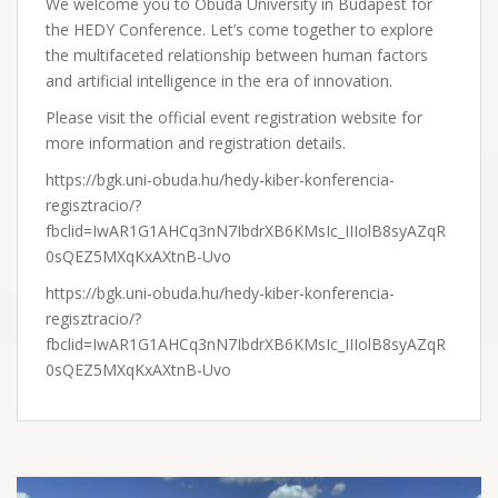
We welcome you to Óbuda University in Budapest for
the HEDY Conference. Let’s come together to explore
the multifaceted relationship between human factors
and artificial intelligence in the era of innovation.
Please visit the official event registration website for
more information and registration details.
https://bgk.uni-obuda.hu/hedy-kiber-konferencia-
regisztracio/?
fbclid=IwAR1G1AHCq3nN7IbdrXB6KMsIc_IIIolB8syAZqR
0sQEZ5MXqKxAXtnB-Uvo
https://bgk.uni-obuda.hu/hedy-kiber-konferencia-
regisztracio/?
fbclid=IwAR1G1AHCq3nN7IbdrXB6KMsIc_IIIolB8syAZqR
0sQEZ5MXqKxAXtnB-Uvo