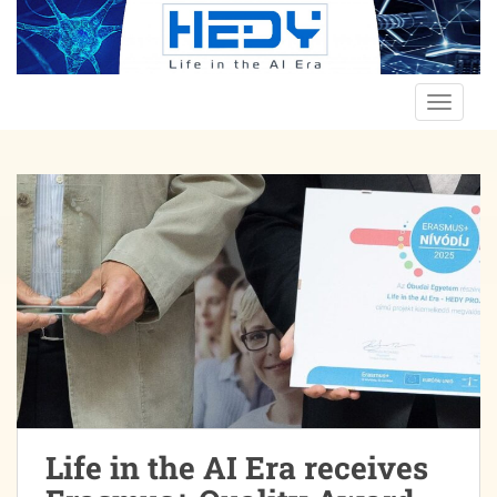
Skip to main content
TOGGLE
Life in the AI Era receives