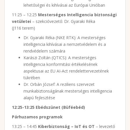
lehetőségei és kihívásai az Európai Unióban
11:25 – 12:25
Mesterséges Intelligencia biztonsági
vetületei
– szekcióvezető: Dr. Gyaraki Réka
(J116 terem)
Dr. Gyaraki Réka (NKE RTK): A mesterséges
intelligencia kihívásai a nemzetvédelem és a
rendvédelem számára
Karászi Zoltán (QTICS): A mesterséges
intelligencia konformitási értékelésének
aspektusai az EU AI-Act rendelettervezetének
tükrében
Dr. Orbán József: A reziliens szervezet
munkabiztonságának mesterséges intelligencia
alapú fejlesztése
12:25-13:25 Ebédszünet (Büféebéd)
Párhuzamos programok
13:25 – 14:45
Kiberbiztonság – IoT és OT
– levezető