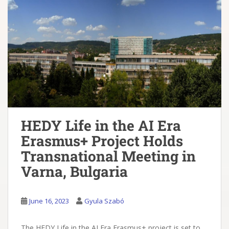
HEDY Life in the AI Era
Erasmus+ Project Holds
Transnational Meeting in
Varna, Bulgaria
June 16, 2023
Gyula Szabó
The HEDY Life in the AI Era Erasmus+ project is set to